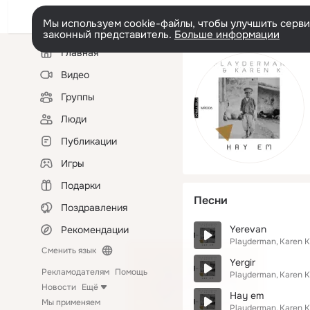
Мы используем cookie-файлы, чтобы улучшить сервис
законный представитель.
Больше информации
Левая
Главная
колонка
Видео
Группы
Люди
Публикации
Игры
Подарки
Песни
Поздравления
Yerevan
Рекомендации
Playderman
Karen K
Сменить язык
Yergir
Рекламодателям
Помощь
Playderman
Karen K
Новости
Ещё
Hay em
Мы применяем
Playderman
Karen K