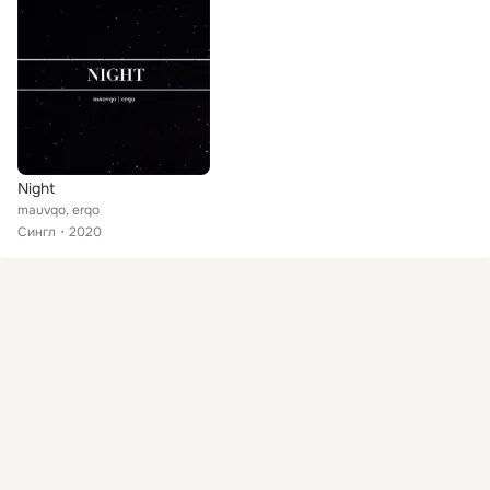
Night
mauvqo, erqo
Сингл
2020