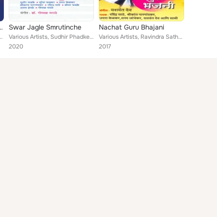
amarth Abhang Ghatha
Swar Jagle Smrutinche
Nachat Guru Bhajani
kant Pargaonkar, Ravindra Sathe
Various Artists, Sudhir Phadke, Suresh Wadkar, Gopal Marathe, Uttara Kelkar, Ravindra Sathe, Shrikant Pargaonkar, Shridhar Phadk...
Various Artists, Ravindra Sathe, Uttara Kelkar, Yashwant Dev, Sharad Jambhekar, Shrikant Pargaonkar, Nilam Prabhu
2020
2017