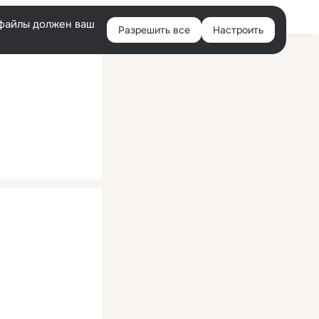
Помощь
Войти
й
e-файлы должен ваш
Разрешить все
Настроить
Правая
колонка