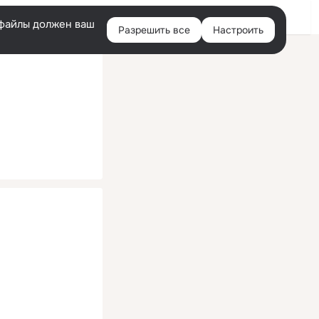
Помощь
Войти
й
e-файлы должен ваш
Разрешить все
Настроить
Правая
колонка