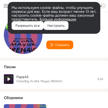
Войти
Мы используем cookie-файлы, чтобы улучшить
сервисы для вас. Если ваш возраст менее 13 лет,
настроить cookie-файлы должен ваш законный
представитель.
Больше информации
Исполнитель
Разрешить все
Настроить
ScoB4
Слушать
Песни
Papa43
3:24
GreenBig
ScoB4
Mayak
9REN4iC
Сборники