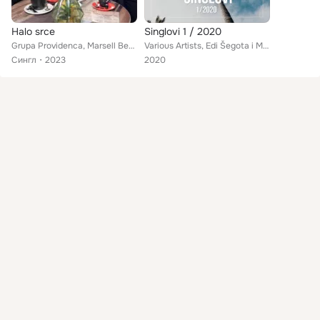
Halo srce
Singlovi 1 / 2020
Grupa Providenca, Marsell Benzon
Various Artists, Edi Šegota i Mislav Biočina, Vokalisti Salone, Goran Karan, Tedi Spalato, Marko Pecotić Peco, Hari Rončević, Ve...
Сингл
2023
2020