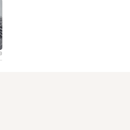
 25 Квадрат, Стас Яшников, Пуля, Alter ego, Sipp, Sergey Lysenko, Bones Of Grace, ДВП, Точка опоры, Zona Radиаци...