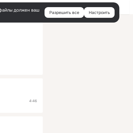
Помощь
Войти
й
e-файлы должен ваш
Разрешить все
Настроить
Правая
колонка
4:46