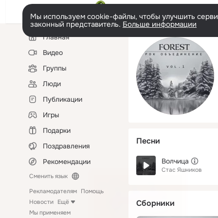
Мы используем cookie-файлы, чтобы улучшить сервис
законный представитель.
Больше информации
Левая
Главная
колонка
Видео
Группы
Люди
Публикации
Игры
Подарки
Песни
Поздравления
Волчица
Рекомендации
Стас Яшников
Сменить язык
Рекламодателям
Помощь
Новости
Ещё
Сборники
Мы применяем