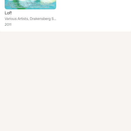
Lof!
Various Artists, Drakensberg Seunskoor, Ronéll Erasmus, Retief Burger, Willie & Die Wenspan, Hennie Swanepoel, Julius Magan, Car...
2011