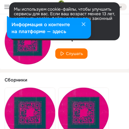
Войти
Мы используем cookie-файлы, чтобы улучшить
сервисы для вас. Если ваш возраст менее 13 лет,
настроить cookie-файлы должен ваш законный
представитель.
Больше информации
Информация о контенте
Исполнитель
Разрешить все
Настроить
на платформе — здесь
François V
Слушать
Сборники