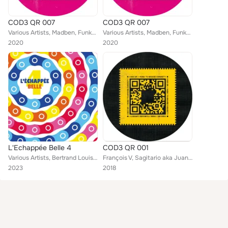
COD3 QR 007
COD3 QR 007
Various Artists, Madben, Funkbrothas, Manuel-M, François V, Jabbar
Various Artists, Madben, Funkbrothas, Manuel-M, François V, Jabbar
2020
2020
L'Echappée Belle 4
COD3 QR 001
Various Artists, Bertrand Louis, DiBarlé, Nicolas Haas, Super Chaton, MERLOT, SFF, Cosmobrown, Robic, Villamore, Super5tars, GRE...
François V, Sagitario aka Juan Sanchez, Jabbar
2023
2018