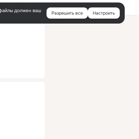
Помощь
Войти
й
e-файлы должен ваш
Разрешить все
Настроить
Правая
колонка