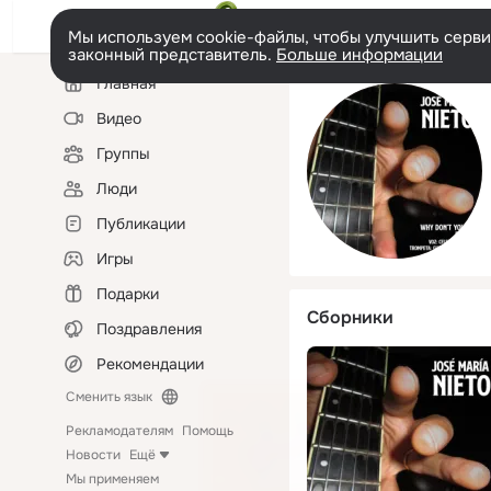
Мы используем cookie-файлы, чтобы улучшить сервис
законный представитель.
Больше информации
Левая
Главная
колонка
Видео
Группы
Люди
Публикации
Игры
Подарки
Сборники
Поздравления
Рекомендации
Сменить язык
Рекламодателям
Помощь
Новости
Ещё
Мы применяем