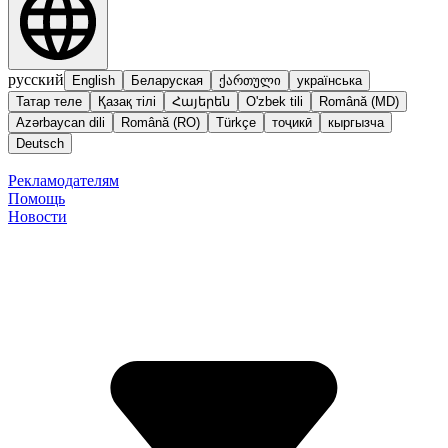
русский
English
Беларуская
ქართული
українська
Татар теле
Қазақ тілі
Հայերեն
O'zbek tili
Română (MD)
Azərbaycan dili
Română (RO)
Türkçe
тоҷикӣ
кыргызча
Deutsch
Рекламодателям
Помощь
Новости