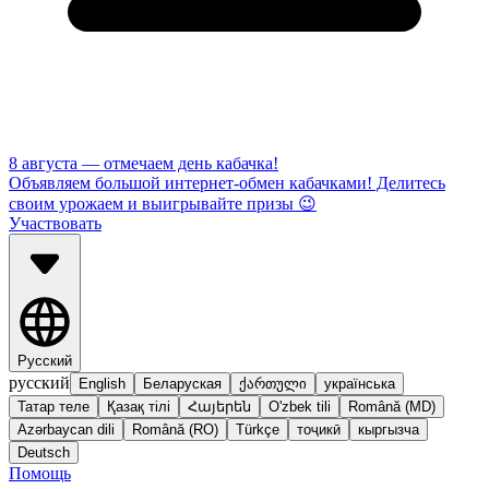
8 августа — отмечаем день кабачка!
Объявляем большой интернет-обмен кабачками! Делитесь
своим урожаем и выигрывайте призы 😉
Участвовать
Русский
русский
English
Беларуская
ქართული
українська
Татар теле
Қазақ тілі
Հայերեն
O'zbek tili
Română (MD)
Azərbaycan dili
Română (RO)
Türkçe
тоҷикӣ
кыргызча
Deutsch
Помощь