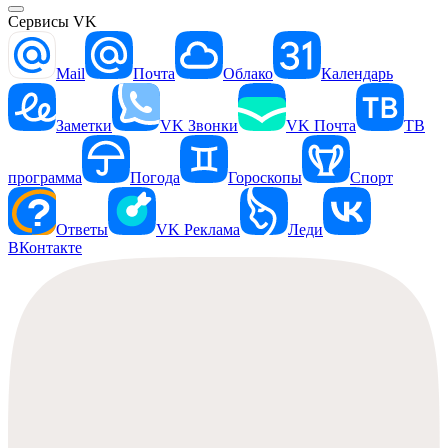
Сервисы VK
Mail
Почта
Облако
Календарь
Заметки
VK Звонки
VK Почта
ТВ
программа
Погода
Гороскопы
Спорт
Ответы
VK Реклама
Леди
ВКонтакте