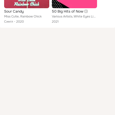
Sour Candy
50 Big Hits of Now
Miss Cutie, Rainbow Chick
Various Artists, White Eyes Lies, Dj Marghe, The Great Stars, III Times Away, Alice, Nostop Kay, UnderXY, Finking, Ashley Gee, S...
Сингл
2020
2021