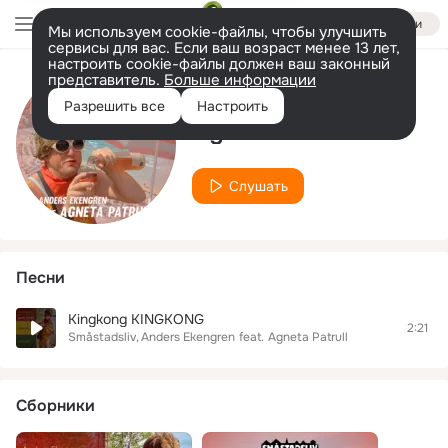
Войти
Мы используем cookie-файлы, чтобы улучшить
сервисы для вас. Если ваш возраст менее 13 лет,
настроить cookie-файлы должен ваш законный
представитель.
Больше информации
Исполнитель
Разрешить все
Настроить
Agneta Patrull
Слушать
Песни
Kingkong KINGKONG
2:21
Småstadsliv
Anders Ekengren
feat.
Agneta Patrull
Сборники