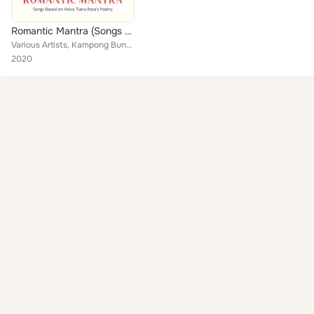
Romantic Mantra (Songs Based On Helvy Tiana Rosa’s Poetry)
Various Artists, Kampong Bunyi, Amelia, Halaman Depan, Sohieh Abdul, Petrichor feat. Lea Sembiring, Saskia
2020