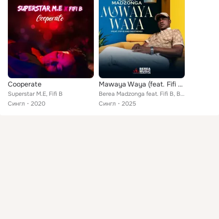
Cooperate
Mawaya Waya (feat. Fifi B & Best Mind)
Superstar M.E, Fifi B
Berea Madzonga feat. Fifi B, Best Mind
Сингл
2020
Сингл
2025