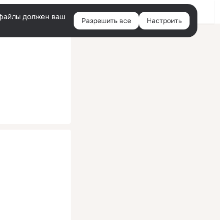
Помощь
Войти
й
e-файлы должен ваш
Разрешить все
Настроить
Правая
колонка