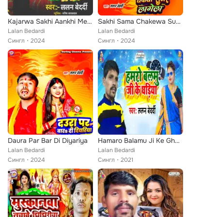
Kajarwa Sakhi Aankhi Me Kala
Sakhi Sama Chakewa Sunar Lagela
Lalan Bedardi
Lalan Bedardi
Сингл
2024
Сингл
2024
Daura Par Bar Di Diyariya
Hamaro Balamu Ji Ke Ghadiya
Lalan Bedardi
Lalan Bedardi
Сингл
2024
Сингл
2021