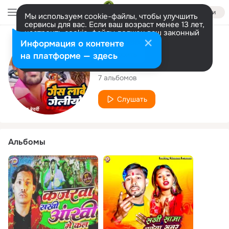
Войти
Мы используем cookie-файлы, чтобы улучшить
сервисы для вас. Если ваш возраст менее 13 лет,
настроить cookie-файлы должен ваш законный
представитель.
Больше информации
Исполнитель
Информация о контенте
Разрешить все
Настроить
на платформе — здесь
Lalan Bedardi
7 альбомов
Слушать
Альбомы