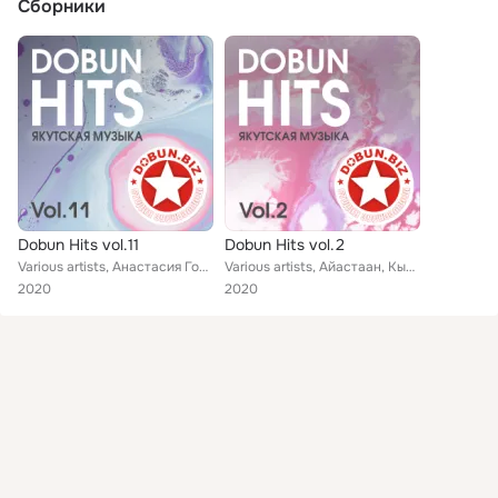
Сборники
Dobun Hits vol.11
Dobun Hits vol.2
Various artists, Анастасия Готовцева, Владимр Прокопьев, Дэгит, Айталы, Элина Иннокентьева, Мичил Моисеев, Алексей Старков & ATA...
Various artists, Айастаан, Кыталыына, Арчылаана, Айталы, Харысхан Мойтохонов, Александр Егоров, Константин Горохов, Уйбаан Чагда...
2020
2020