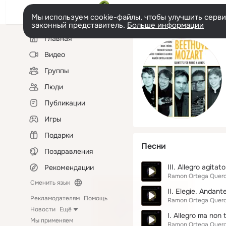
Мы используем cookie-файлы, чтобы улучшить сервис
законный представитель.
Больше информации
Левая
Главная
колонка
Видео
Группы
Люди
Публикации
Игры
Подарки
Песни
Поздравления
III. Allegro agitato
Рекомендации
Ramon Ortega Quer
Сменить язык
II. Elegie. Andant
Рекламодателям
Помощь
Ramon Ortega Quer
Новости
Ещё
I. Allegro ma non 
Мы применяем
Ramon Ortega Quer