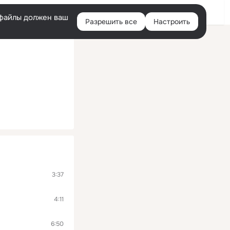
Помощь
Войти
й
e-файлы должен ваш
Разрешить все
Настроить
Правая
колонка
3:37
4:11
6:50