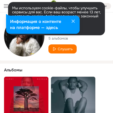
Войти
Мы используем cookie-файлы, чтобы улучшить
сервисы для вас. Если ваш возраст менее 13 лет,
настроить cookie-файлы должен ваш законный
представитель.
Больше информации
Исполнитель
Информация о контенте
Разрешить все
Настроить
на платформе — здесь
KAECY
5 альбомов
Слушать
Альбомы