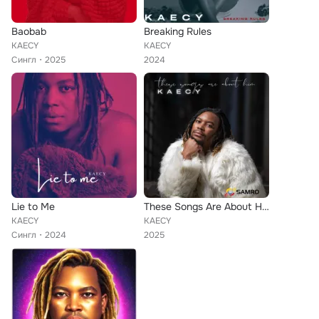
Baobab
Breaking Rules
KAECY
KAECY
Сингл
2025
2024
Lie to Me
These Songs Are About Him
KAECY
KAECY
Сингл
2024
2025