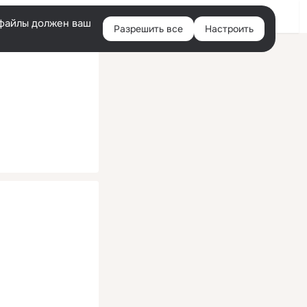
Помощь
Войти
й
e-файлы должен ваш
Разрешить все
Настроить
Правая
колонка