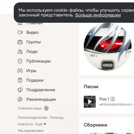
Мы используем cookie-файлы, чтобы улучшить сервис
законный представитель.
Больше информации
Левая
Главная
колонка
Видео
Группы
Люди
Публикации
Игры
Подарки
Песни
Поздравления
Pos 1
Рекомендации
whitesideofdamxxn
Сменить язык
Рекламодателям
Помощь
Новости
Ещё
Сборники
Мы применяем