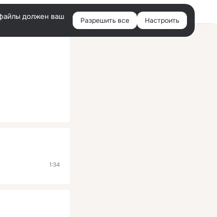
Помощь
Войти
й
e-файлы должен ваш
Разрешить все
Настроить
Правая
колонка
1:34