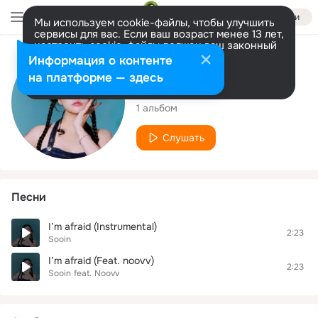
Войти
Мы используем cookie-файлы, чтобы улучшить
сервисы для вас. Если ваш возраст менее 13 лет,
настроить cookie-файлы должен ваш законный
представитель.
Больше информации
Исполнитель
Информация о контенте
Разрешить все
Настроить
на платформе — здесь
Sooin
1 альбом
Слушать
Песни
I’m afraid (Instrumental)
2:23
Sooin
I’m afraid (Feat. noovv)
2:23
Sooin
feat.
Noovv