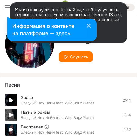
Войти
Мы используем cookie-файлы, чтобы улучшить
сервисы для вас. Если ваш возраст менее 13 лет,
настроить cookie-файлы должен ваш законный
представитель.
Больше информации
Информация о контенте
Исполнитель
Разрешить все
Настроить
на платформе — здесь
Wild Boyz Planet
Слушать
Песни
Зраки
2:44
Бледный Ноу Нейм
feat.
Wild Boyz Planet
Пьяные рейвы
2:14
Бледный Ноу Нейм
feat.
Wild Boyz Planet
Беспредел
2:32
Бледный Ноу Нейм
feat.
Wild Boyz Planet