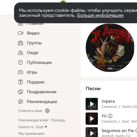
Мы используем cookie-файлы, чтобы улучшить сервис
законный представитель.
Больше информации
Левая
Главная
колонка
Видео
Группы
Люди
Публикации
Игры
Подарки
Песни
Поздравления
Impera
Рекомендации
Cameron J.
Nafro G
Сменить язык
Yk
Рекламодателям
Помощь
Cameron J.
feat.
Ven
Новости
Ещё
Seguimos en Pie
Мы применяем
danteS
Nafro GC