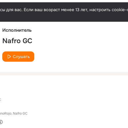
Русски
ы для вас. Если ваш возраст менее 13 лет, настроить cooki
Исполнитель
Nafro GC
Слушать
C
noRojo
Nafro GC