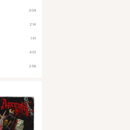
3:09
2:14
1:41
4:01
2:56