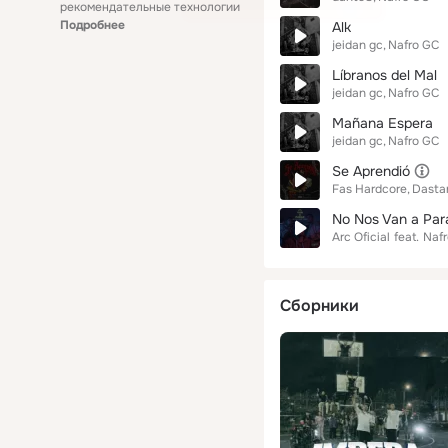
рекомендательные технологии
Подробнее
Alk
jeidan gc
Nafro GC
Líbranos del Mal
jeidan gc
Nafro GC
Mañana Espera
jeidan gc
Nafro GC
Se Aprendió
Fas Hardcore
Dasta
No Nos Van a Par
Arc Oficial
feat.
Naf
Сборники