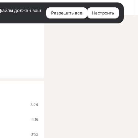
Помощь
Войти
й
e-файлы должен ваш
Разрешить все
Настроить
Правая
колонка
3:24
4:16
3:52