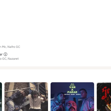
n Mc
Nafro GC
ar
ro GC
Nazaret