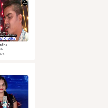
adika
sh
024