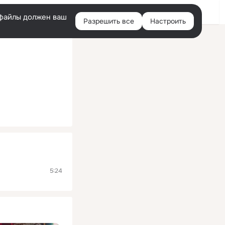
Помощь
Войти
й
e-файлы должен ваш
Разрешить все
Настроить
Правая
колонка
5:24