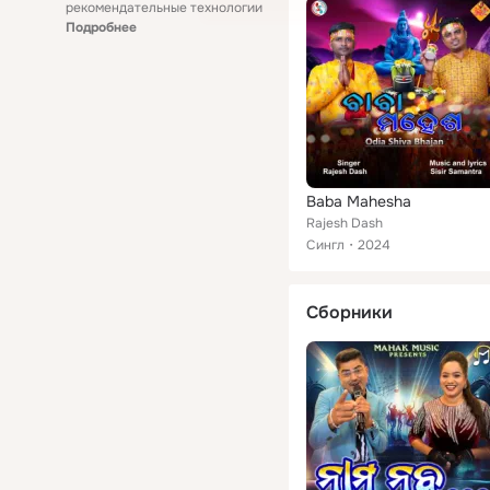
рекомендательные технологии
Подробнее
Baba Mahesha
Rajesh Dash
Сингл
2024
Сборники