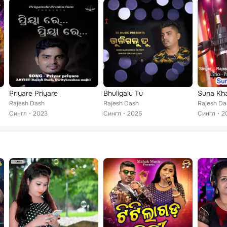
Priyare Priyare
Bhuligalu Tu
Suna Kh
Rajesh Dash
Rajesh Dash
Rajesh Da
Сингл
2023
Сингл
2025
Сингл
2