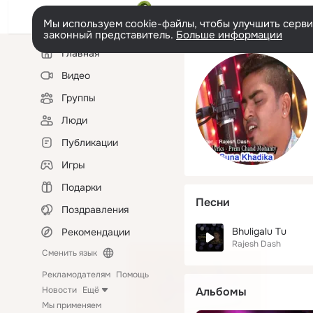
Мы используем cookie-файлы, чтобы улучшить сервис
законный представитель.
Больше информации
Левая
Главная
колонка
Видео
Группы
Люди
Публикации
Игры
Подарки
Песни
Поздравления
Bhuligalu Tu
Рекомендации
Rajesh Dash
Сменить язык
Рекламодателям
Помощь
Новости
Ещё
Альбомы
Мы применяем