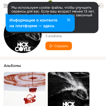
Войти
Мы используем cookie-файлы, чтобы улучшить
сервисы для вас. Если ваш возраст менее 13 лет,
настроить cookie-файлы должен ваш законный
представитель.
Больше информации
Исполнитель
Информация о контенте
Разрешить все
Настроить
на платформе — здесь
Nick Coyle
3 альбома
Слушать
Альбомы