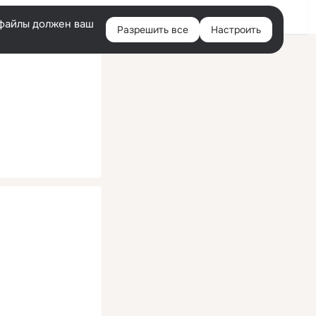
Помощь
Войти
й
e-файлы должен ваш
Разрешить все
Настроить
Правая
колонка