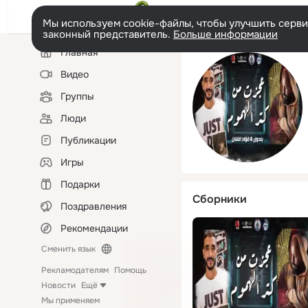
Мы используем cookie-файлы, чтобы улучшить сервис
законный представитель.
Больше информации
Левая
Главная
колонка
Видео
Группы
Люди
Публикации
Игры
Подарки
Сборники
Поздравления
Рекомендации
Сменить язык
Рекламодателям
Помощь
Новости
Ещё
Мы применяем