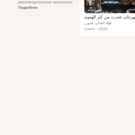
рекомендательные технологии
Подробнее
هرجان عجزت من كتر الهموم
فؤاد الفنان, بلدوزر
Сингл
2020