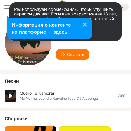
Войти
Мы используем cookie-файлы, чтобы улучшить
сервисы для вас. Если ваш возраст менее 13 лет,
настроить cookie-файлы должен ваш законный
представитель.
Больше информации
Информация о контенте
Исполнитель
Разрешить все
Настроить
на платформе — здесь
Mc Marina
Слушать
Песни
Quero Te Namorar
2:58
Mc Marina
Leandro Karvalho
feat.
DJ Araponga
Сборники