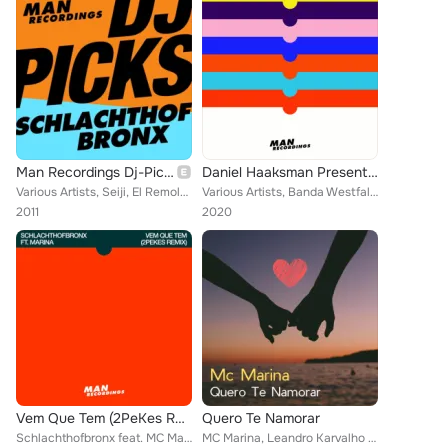
Man Recordings Dj-Picks #1 - Schlachthofbronx
Daniel Haaksman Presents: 15 Years of Man Recordings
Various Artists, Seiji, El Remolón, Crookers, Ku Bo, Daniel Haaksman, Edu K, Genghis Clan, Isa GT, Schlachthofbronx feat. Mr. Ca...
Various Artists, Banda Westfalica, Bert On Beats, Feadz, She´s Drunk, Ku Bo, Daniel Haaksman, Edu K, Uproot Andy, Schlachthofbro...
2011
2020
Vem Que Tem (2PeKes Remix)
Quero Te Namorar
Schlachthofbronx feat. MC Marina
MC Marina, Leandro Karvalho feat. DJ Araponga