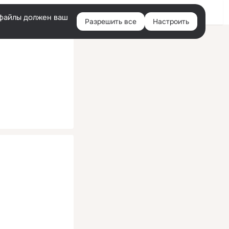
Помощь
Войти
й
e-файлы должен ваш
Разрешить все
Настроить
Правая
колонка