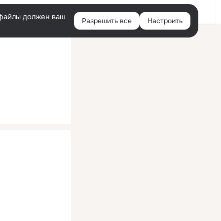
Помощь
Войти
й
e-файлы должен ваш
Разрешить все
Настроить
Правая
колонка