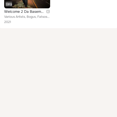
Welcome 2 Da Basement
Various Artists, Bogus, Fatsosa, Cino So Wavy, DJ Basement Boy, Sixteen Hunit Pe$o, Ganxsta Love feat. Macadoja TMS, Eddie MMack...
2021