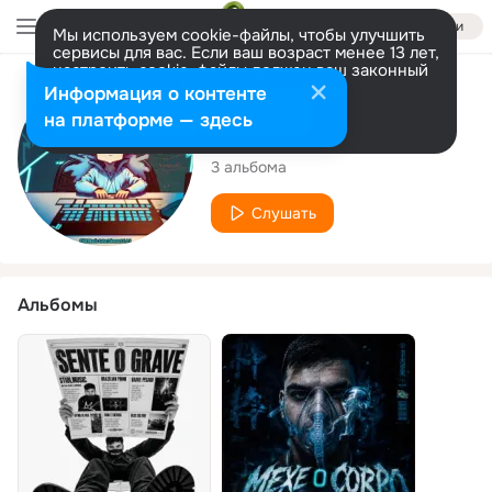
Войти
Мы используем cookie-файлы, чтобы улучшить
сервисы для вас. Если ваш возраст менее 13 лет,
настроить cookie-файлы должен ваш законный
представитель.
Больше информации
Исполнитель
Информация о контенте
Разрешить все
Настроить
на платформе — здесь
Stidlmusic
3 альбома
Слушать
Альбомы