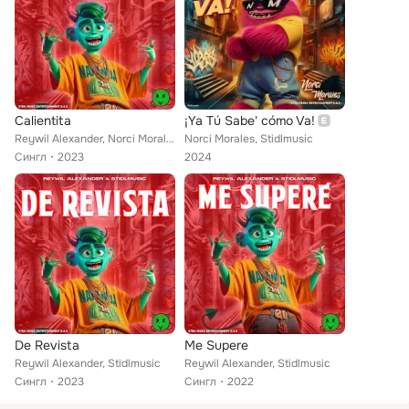
Calientita
¡Ya Tú Sabe' cómo Va!
Reywil Alexander, Norci Morales, Stidlmusic
Norci Morales, Stidlmusic
Сингл
2023
2024
De Revista
Me Supere
Reywil Alexander, Stidlmusic
Reywil Alexander, Stidlmusic
Сингл
2023
Сингл
2022