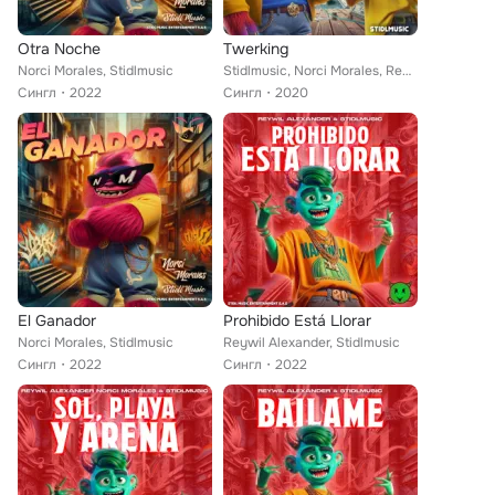
Otra Noche
Twerking
Norci Morales, Stidlmusic
Stidlmusic, Norci Morales, Reywil Alexander
Сингл
2022
Сингл
2020
El Ganador
Prohibido Está Llorar
Norci Morales, Stidlmusic
Reywil Alexander, Stidlmusic
Сингл
2022
Сингл
2022