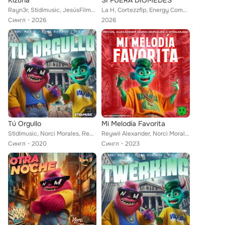
Kizuna
SI FUERA DIOMEDES
Rayn3r, Stidlmusic, JesúsFilmaker
La H, Cortezzflp, Energy Company, Stidlmusic
Сингл
2026
2026
Tú Orgullo
Mi Melodía Favorita
Stidlmusic, Norci Morales, Reywil Alexander
Reywil Alexander, Norci Morales, Stidlmusic
Сингл
2020
Сингл
2023