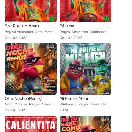
Sol, Playa Y Arena
Báilame
Reywil Alexander, Norci Morales, Stidlmusic
Reywil Alexander, Stidlmusic
Сингл
2022
Сингл
2022
Otra Noche (Remix)
Mi Primer Millón
Norci Morales, Reywil Alexander, Stidlmusic
Stidlmusic, Reywil Alexander, Norci Morales
Сингл
2023
2024