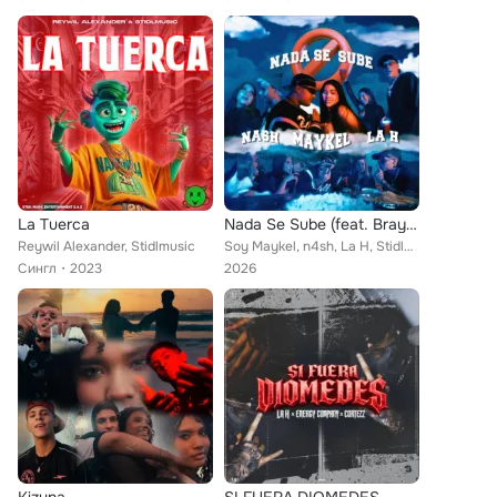
La Tuerca
Nada Se Sube (feat. Brayan De Aviila, EnchoFilms & Nelman Dj)
Reywil Alexander, Stidlmusic
Soy Maykel, n4sh, La H, Stidlmusic feat. Brayan De Aviila, EnchoFilms, Nelman Dj
Сингл
2023
2026