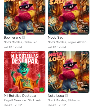
Boomerang
Modo Sad
Norci Morales, Stidlmusic
Norci Morales, Reywil Alexander, Stidlmusic
Сингл
2023
Сингл
2023
Mil Botellas Destapar
Nota Loca
Reywil Alexander, Stidlmusic
Norci Morales, Stidlmusic
Сингл
2022
Сингл
2022