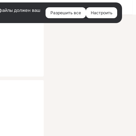
Помощь
Войти
й
e-файлы должен ваш
Разрешить все
Настроить
Правая
колонка