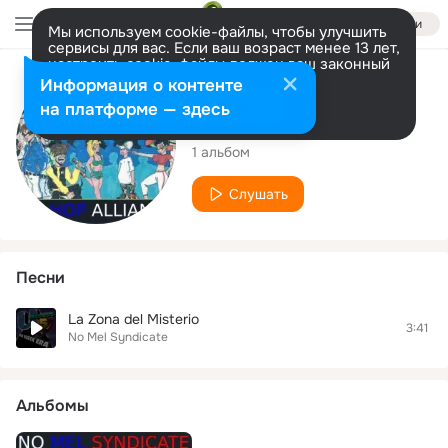
Войти
Мы используем cookie-файлы, чтобы улучшить
сервисы для вас. Если ваш возраст менее 13 лет,
настроить cookie-файлы должен ваш законный
представитель.
Больше информации
Исполнитель
Информация о контенте
Разрешить все
Настроить
на платформе — здесь
No Mel Syndicate
1 альбом
Слушать
Песни
La Zona del Misterio
3:41
No Mel Syndicate
Альбомы