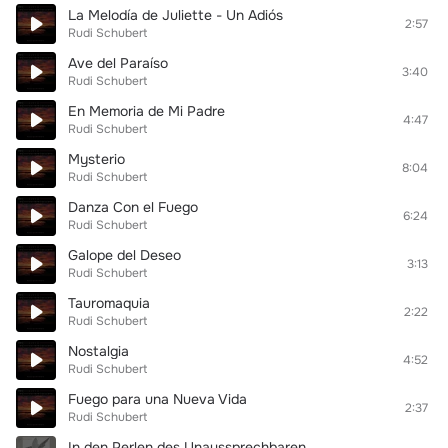
La Melodía de Juliette - Un Adiós
2:57
Rudi Schubert
Ave del Paraíso
3:40
Rudi Schubert
En Memoria de Mi Padre
4:47
Rudi Schubert
Mysterio
8:04
Rudi Schubert
Danza Con el Fuego
6:24
Rudi Schubert
Galope del Deseo
3:13
Rudi Schubert
Tauromaquia
2:22
Rudi Schubert
Nostalgia
4:52
Rudi Schubert
Fuego para una Nueva Vida
2:37
Rudi Schubert
In den Perlen des Unaussprechbaren