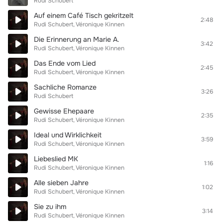
Rudi Schubert
Auf einem Café Tisch gekritzelt
2:48
Rudi Schubert
Véronique Kinnen
Die Erinnerung an Marie A.
3:42
Rudi Schubert
Véronique Kinnen
Das Ende vom Lied
2:45
Rudi Schubert
Véronique Kinnen
Sachliche Romanze
3:26
Rudi Schubert
Gewisse Ehepaare
2:35
Rudi Schubert
Véronique Kinnen
Ideal und Wirklichkeit
3:59
Rudi Schubert
Véronique Kinnen
Liebeslied MK
1:16
Rudi Schubert
Véronique Kinnen
Alle sieben Jahre
1:02
Rudi Schubert
Véronique Kinnen
Sie zu ihm
3:14
Rudi Schubert
Véronique Kinnen