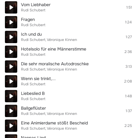
Vom Liebhaber
1:51
Rudi Schubert
Fragen
1:24
Rudi Schubert
Ich und du
1:27
Rudi Schubert
Véronique Kinnen
Hotelsolo für eine Männerstimme
2:36
Rudi Schubert
Die sehr moralische Autodroschke
3:13
Rudi Schubert
Véronique Kinnen
Wenn sie trinkt,...
2:08
Rudi Schubert
Liebeslied B
1:48
Rudi Schubert
Ballgeflüster
1:37
Rudi Schubert
Véronique Kinnen
Eine Animierdame stößt Bescheid
2:25
Rudi Schubert
Véronique Kinnen
Nannas Lied