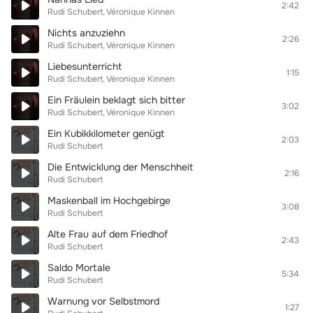
2:42
Rudi Schubert
Véronique Kinnen
Nichts anzuziehn
2:26
Rudi Schubert
Véronique Kinnen
Liebesunterricht
1:15
Rudi Schubert
Véronique Kinnen
Ein Fräulein beklagt sich bitter
3:02
Rudi Schubert
Véronique Kinnen
Ein Kubikkilometer genügt
2:03
Rudi Schubert
Die Entwicklung der Menschheit
2:16
Rudi Schubert
Maskenball im Hochgebirge
3:08
Rudi Schubert
Alte Frau auf dem Friedhof
2:43
Rudi Schubert
Saldo Mortale
5:34
Rudi Schubert
Warnung vor Selbstmord
1:27