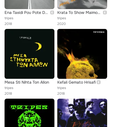
Ena Taxidi Pou Pote Den Telioni 1985 - 2000
Krata To Show Maimou (Live)
tripes
tripes
2018
2020
Mesa Sti Nihta Ton Allon
Kefali Gemato Hrisafi
tripes
tripes
2018
2018