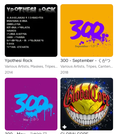
Ypothesi Rock
300 - September - くがつ
Various Artists, Maskes, Tripes, Panx Romana, Diafana Krina, Spiridoula, Kitrina Podilata, Xilina Spathia, Ypogia Revmata, Giann...
Various Artists, Tripes, Cantenac Dagar, Tapso II, William Hooker Quartet, Hems, The Crooner Of Doom, Tombouctou, Sheik Anorak, ...
2014
2018