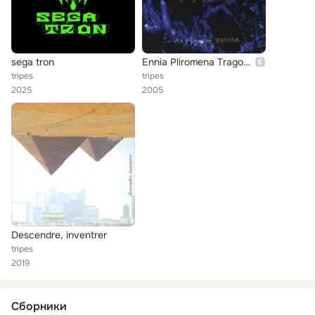
sega tron
Ennia Pliromena Tragoudia (Nine Paid Songs)
tripes
tripes
2025
2005
Descendre, inventrer
tripes
2019
Сборники