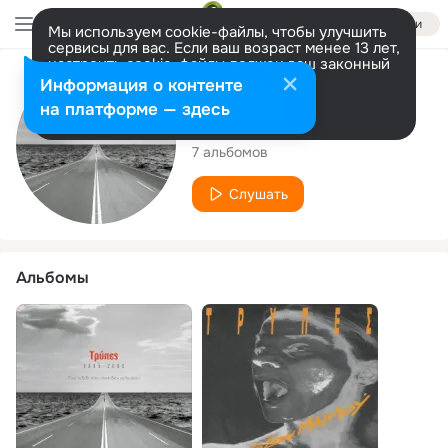
Войти
Мы используем cookie-файлы, чтобы улучшить
сервисы для вас. Если ваш возраст менее 13 лет,
настроить cookie-файлы должен ваш законный
представитель.
Больше информации
Исполнитель
Информация о контенте
Разрешить все
Настроить
на платформе — здесь
tripes
7 альбомов
Слушать
Альбомы