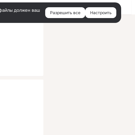
Помощь
Войти
й
e-файлы должен ваш
Разрешить все
Настроить
Правая
колонка