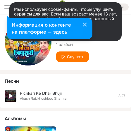
Войти
Мы используем cookie-файлы, чтобы улучшить
сервисы для вас. Если ваш возраст менее 13 лет,
настроить cookie-файлы должен ваш законный
представитель.
Больше информации
Исполнитель
Информация о контенте
Разрешить все
Настроить
на платформе — здесь
Akash Rai
1 альбом
Слушать
Песни
Pichkari Ke Dhar Bhuji
3:27
Akash Rai
khushboo Sharma
Альбомы