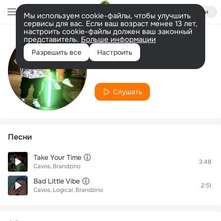
Войти
Мы используем cookie-файлы, чтобы улучшить
сервисы для вас. Если ваш возраст менее 13 лет,
настроить cookie-файлы должен ваш законный
представитель.
Больше информации
Исполнитель
Разрешить все
Настроить
Cavos
Слушать
Песни
Take Your Time
3:48
Cavos
Brandzino
Bad Little Vibe
2:51
Cavos
Logical
Brandzino