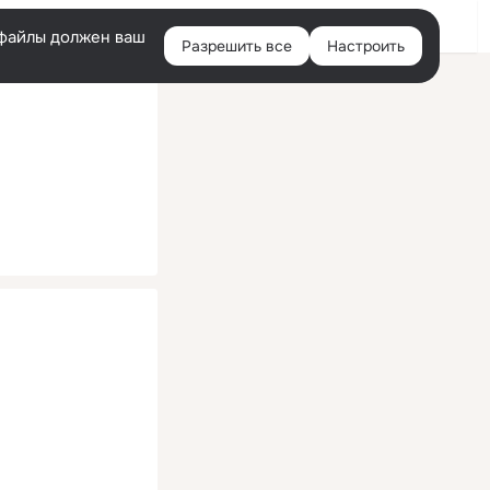
Помощь
Войти
й
e-файлы должен ваш
Разрешить все
Настроить
Правая
колонка