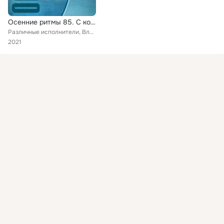
Осенние ритмы 85. С концертов Ленинградского джазового фестиваля
Различные исполнители, Владимир Воронецкий, Квинтет Михаила Левина, Квартет Отара Маградзе, Джаз ансамбль под управлением Валери...
2021