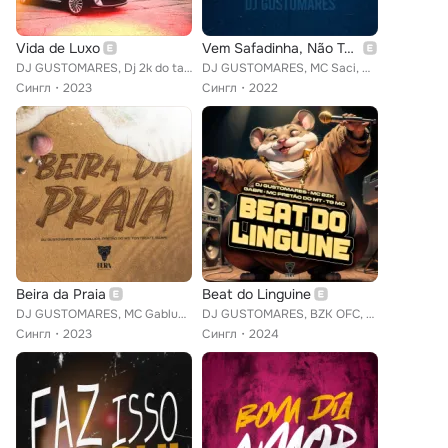
Vida de Luxo
Vem Safadinha, Não Tem Netflix
DJ GUSTOMARES, Dj 2k do taquaril feat. Mc Mininin, MC Saci, MC MK DA ZL, mc laranjinha
DJ GUSTOMARES, MC Saci, MC Marsha feat. mc pânico
Сингл
2023
Сингл
2022
Beira da Praia
Beat do Linguine
DJ GUSTOMARES, MC Gabluca, pretão do mt feat. Gabri, TonyBeatt
DJ GUSTOMARES, BZK OFC, Gabri feat. Mc Tg, pretão do mt
Сингл
2023
Сингл
2024