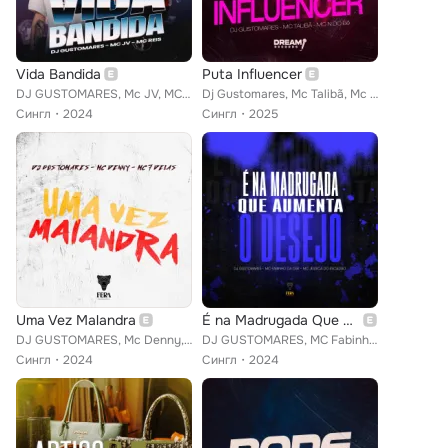
Vida Bandida
Puta Influencer
DJ GUSTOMARES, Mc JV, MC Reis
Dj Gustomares, Mc Talibã, Mc N do Bê feat. Dream Records
Сингл
2024
Сингл
2025
Uma Vez Malandra
É na Madrugada Que Aumenta o Desejo
DJ GUSTOMARES, Mc Denny, Mc 7 Delas
DJ GUSTOMARES, MC Fabinho da OSK, Mc Jessica Do Escadão
Сингл
2024
Сингл
2024