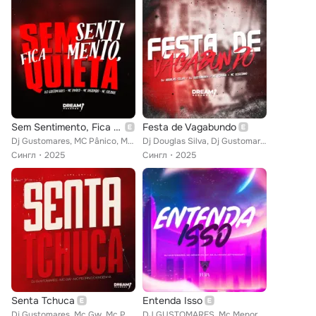
Sem Sentimento, Fica Quieta
Festa de Vagabundo
Dj Gustomares, MC Pânico, Mc Diguinho feat. Mc Colibri
Dj Douglas Silva, Dj Gustomares, Mc Diguinho feat. MC Torugo
Сингл
2025
Сингл
2025
Senta Tchuca
Entenda Isso
Dj Gustomares, Mc Gw, Mc Pedrin do Engenha
DJ GUSTOMARES, Mc Menor Dn, Mc A.R feat. dj nanda bitencourt