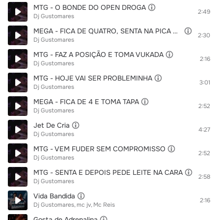
MTG - O BONDE DO OPEN DROGA
2:49
Dj Gustomares
MEGA - FICA DE QUATRO, SENTA NA PICA DOS CRIA
2:30
Dj Gustomares
MTG - FAZ A POSIÇÃO E TOMA VUKADA
2:16
Dj Gustomares
MTG - HOJE VAI SER PROBLEMINHA
3:01
Dj Gustomares
MEGA - FICA DE 4 E TOMA TAPA
2:52
Dj Gustomares
Jet De Cria
4:27
Dj Gustomares
MTG - VEM FUDER SEM COMPROMISSO
2:52
Dj Gustomares
MTG - SENTA E DEPOIS PEDE LEITE NA CARA
2:58
Dj Gustomares
Vida Bandida
2:16
Dj Gustomares
mc jv
Mc Reis
Gosta de Adrenalina