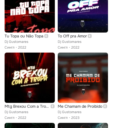
Tu Topa ou Não Topa
To Off pra Amor
Dj Gustomares
Dj Gustomares
Сингл
2022
Сингл
2022
Mtg Brexou Com a Tropa
Me Chamam de Proibido
Dj Gustomares
Dj Gustomares
Сингл
2022
Сингл
2023