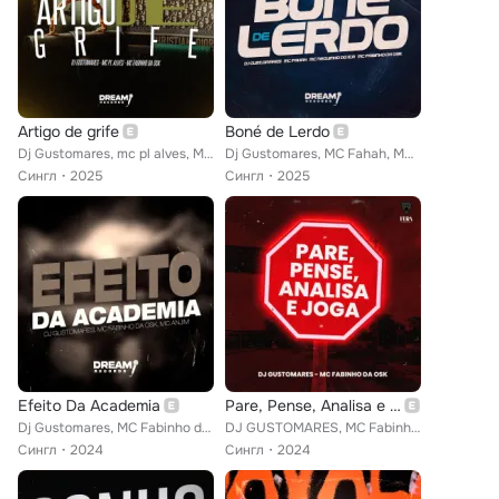
Artigo de grife
Boné de Lerdo
Dj Gustomares, mc pl alves, Mc Diguinho feat. MC Fabinho da Osk
Dj Gustomares, MC Fahah, MC Fabinho da Osk feat. Mc Neguinho do ITR
Сингл
2025
Сингл
2025
Efeito Da Academia
Pare, Pense, Analisa e Joga
Dj Gustomares, MC Fabinho da Osk, Mc Anjim feat. Dream Records
DJ GUSTOMARES, MC Fabinho da OSK
Сингл
2024
Сингл
2024