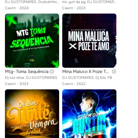
DJ GUSTOMARES, Duduzinho, Mc JV
mc yuri da pg, DJ GUSTOMARES
Сингл
2024
Сингл
2023
Mtg- Toma Sequência
Mina Maluco X Poze Te Amo
Dj luiz silva, DJ GUSTOMARES
DJ GUSTOMARES, Dj Eric FB
Сингл
2023
Сингл
2022