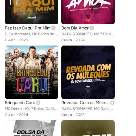
Faz Isso Daqui Pra Mim
Bom Dia Amor
Dj Gustomares, Mc Pedrin do Engenha, MC Luiggi
DJ GUSTOMARES, Mc 7 Delas, Mc JV
Сингл
2025
Сингл
2024
Brinquedo Caro
Revoada Com os Muleques
MC Dennin, Mc 7 Delas, DJ GUSTOMARES
DJ GUSTOMARES, MC Gabluca, MC RANGEL feat. Mc JV, MC Dennin
Сингл
2024
Сингл
2022