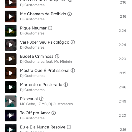
2:16
Dj Gustomares
Me Chamam de Proibido
2:16
Dj Gustomares
Pique Neymar
2:24
Dj Gustomares
Vai Fuder Seu Psicológico
2:24
Dj Gustomares
Buceta Criminosa
2:20
Dj Gustomares
feat.
Mc Mininin
Mostra Que É Profissional
2:35
Dj Gustomares
Marrento e Posturado
2:46
Dj Gustomares
Pixsexual
2:49
MC Gebe
LZ MC
Dj Gustomares
To Off pra Amor
2:20
Dj Gustomares
Eu e Ela Nunca Resolve
2:16