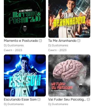
Marrento e Posturado
Ta Me Arranhando
Dj Gustomares
Dj Gustomares
Сингл
2023
Сингл
2023
Escutando Esse Som
Vai Fuder Seu Psicológico
Dj Gustomares
Dj Gustomares