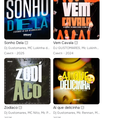
Sonho Dela
Vem Cavala
Dj Gustomares, MC Lukinha da Lacoste, Mc Talibã
DJ GUSTOMARES, Mc Lukinha da Lacoste, MC Vinny da TR
Сингл
2025
Сингл
2024
Zodíaco
Ai que delicinha
Dj Gustomares, MC Nito, Mc Pretchako, MC Saci
Dj Gustomares, Mc Rennan, Mc RF, Mc Kitinho