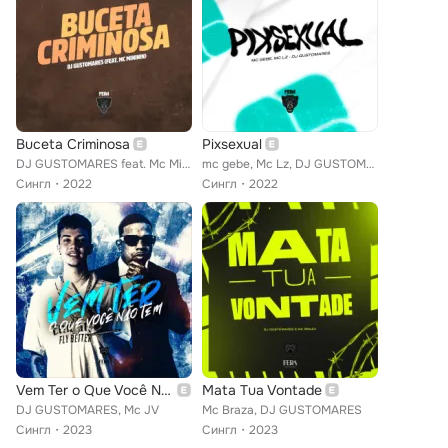
Buceta Criminosa
Pixsexual
DJ GUSTOMARES feat. Mc Mininin
mc gebe, Mc Lz, DJ GUSTOMARES
Сингл
2022
Сингл
2022
Vem Ter o Que Você Não Têm
Mata Tua Vontade
DJ GUSTOMARES, Mc JV
Mc Braza, DJ GUSTOMARES
Сингл
2023
Сингл
2023