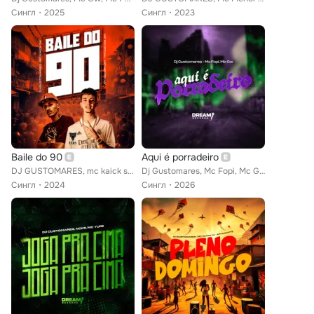
Сингл
2025
Сингл
2023
Baile do 90
Aqui é porradeiro
DJ GUSTOMARES, mc kaick sk, MC RD OFICIAL feat. Menor NV
Dj Gustomares, Mc Fopi, Mc Gw
Сингл
2024
Сингл
2026