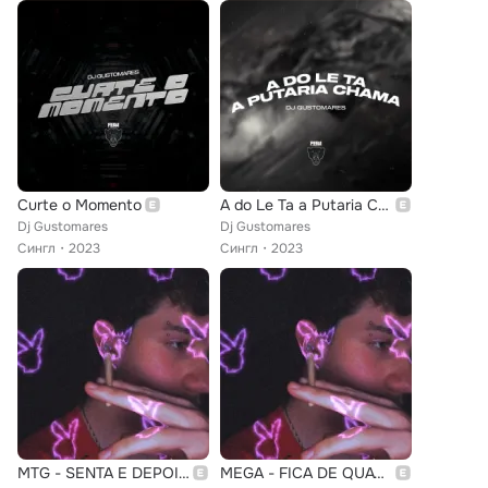
Curte o Momento
A do Le Ta a Putaria Chama
Dj Gustomares
Dj Gustomares
Сингл
2023
Сингл
2023
MTG - SENTA E DEPOIS PEDE LEITE NA CARA
MEGA - FICA DE QUATRO, SENTA NA PICA DOS CRIA