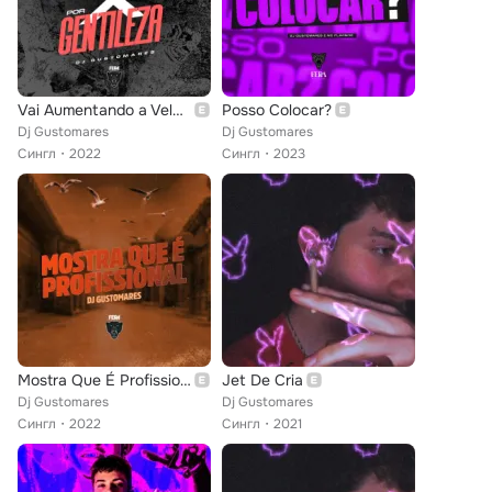
Vai Aumentando a Velocidade X por Gentileza
Posso Colocar?
Dj Gustomares
Dj Gustomares
Сингл
2022
Сингл
2023
Mostra Que É Profissional
Jet De Cria
Dj Gustomares
Dj Gustomares
Сингл
2022
Сингл
2021