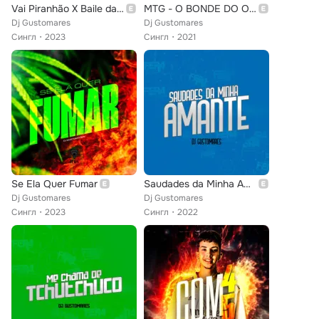
Vai Piranhão X Baile da Serra
MTG - O BONDE DO OPEN DROGA
Dj Gustomares
Dj Gustomares
Сингл
2023
Сингл
2021
Se Ela Quer Fumar
Saudades da Minha Amante
Dj Gustomares
Dj Gustomares
Сингл
2023
Сингл
2022