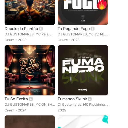
Depois do Plantão
Ta Pegando Fogo
DJ GUSTOMARES, MC Reis, MC RANGEL
DJ GUSTOMARES, Mc JV, Mc A.R feat. mc douglinhas bdb
Сингл
2023
Сингл
2023
Tu Se Excita
Fumando Skunk
DJ GUSTOMARES, MC GN SHEIK, Mc A.R
Dj Gustomares, MC Pipokinha, mc pl alves, Mc Vitinho Avassalador
Сингл
2024
2025