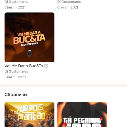
Dj Gustomares
Dj Gustomares
Сингл
2021
Сингл
2021
Vai Me Dar a Buc&Ta
Dj Gustomares
Сингл
2023
Сборники