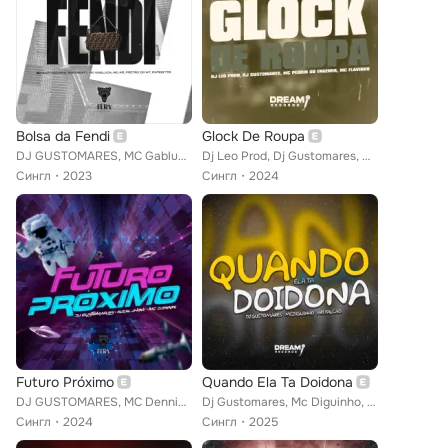
Bolsa da Fendi
Glock De Roupa
DJ GUSTOMARES, MC Gabluca, TonyBeatt feat. pretão do mt, Expeditto, Mc A.R
Dj Leo Prod, Dj Gustomares, Mc Pedrin do Engenha feat. Dream Records, MC Flavinho
Сингл
2023
Сингл
2024
Futuro Próximo
Quando Ela Ta Doidona
DJ GUSTOMARES, MC Dennin, Real Jhow
Dj Gustomares, Mc Diguinho, Ari Falcão
Сингл
2024
Сингл
2025