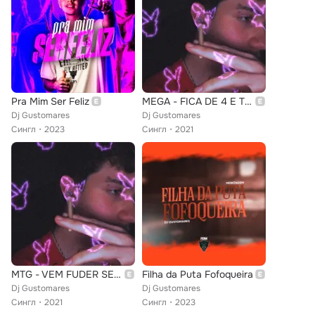
Pra Mim Ser Feliz
MEGA - FICA DE 4 E TOMA TAPA
Dj Gustomares
Dj Gustomares
Сингл
2023
Сингл
2021
MTG - VEM FUDER SEM COMPROMISSO
Filha da Puta Fofoqueira
Dj Gustomares
Dj Gustomares
Сингл
2021
Сингл
2023