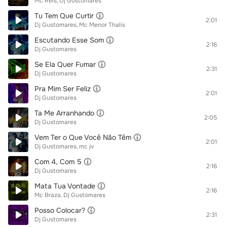
Mc Reis
Dj Gustomares
Tu Tem Que Curtir
2:01
Dj Gustomares
Mc Menor Thalis
Escutando Esse Som
2:16
Dj Gustomares
Se Ela Quer Fumar
2:31
Dj Gustomares
Pra Mim Ser Feliz
2:01
Dj Gustomares
Ta Me Arranhando
2:05
Dj Gustomares
Vem Ter o Que Você Não Têm
2:01
Dj Gustomares
mc jv
Com 4, Com 5
2:16
Dj Gustomares
Mata Tua Vontade
2:16
Mc Braza
Dj Gustomares
Posso Colocar?
2:31
Dj Gustomares