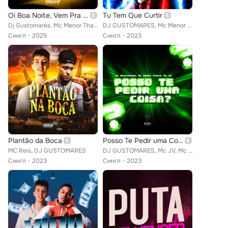
Oi Boa Noite, Vem Pra Arábia
Tu Tem Que Curtir
Dj Gustomares, Mc Menor Thalis, Mc Gibi
DJ GUSTOMARES, Mc Menor Thalis
Сингл
2025
Сингл
2023
Plantão da Boca
Posso Te Pedir uma Coisa?
MC Reis, DJ GUSTOMARES
DJ GUSTOMARES, Mc JV, Mc Menor Thalis
Сингл
2023
Сингл
2023