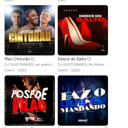
2025
2025
Meu Cinturão
Desce do Salto
DJ GUSTOMARES, mc pretchako feat. Mc J Mito
DJ GUSTOMARES, Mc Menor Lesk, Mc A.R
Сингл
2023
Сингл
2023