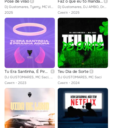
Pose de vilão
Faz o que eu to mandando
Dj Gustomares, Tyerry, MC Vinny da TR, SouDG feat. Pretão do Mt, Expeditto
Dj Gustomares, DJ AMBO, Dream Records
2025
Сингл
2025
Tu Era Santinha, É Piranha Agora
Teu Dia de Sorte
DJ GUSTOMARES, MC Saci, mc mk da zl
DJ GUSTOMARES, MC Saci
Сингл
2023
Сингл
2024