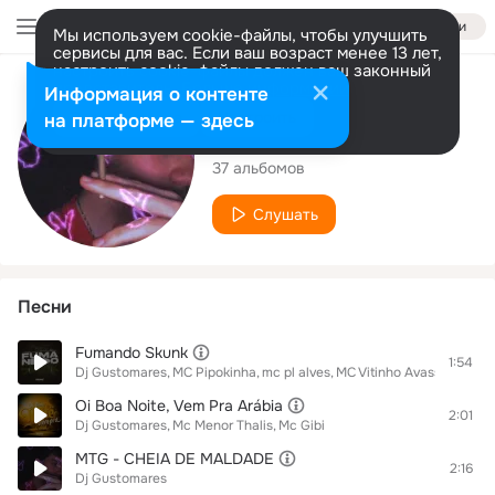
Войти
Мы используем cookie-файлы, чтобы улучшить
сервисы для вас. Если ваш возраст менее 13 лет,
настроить cookie-файлы должен ваш законный
представитель.
Больше информации
Исполнитель
Информация о контенте
Разрешить все
Настроить
на платформе — здесь
Dj Gustomares
37 альбомов
Слушать
Песни
Fumando Skunk
1:54
Dj Gustomares
MC Pipokinha
mc pl alves
MC Vitinho Avassalador
Oi Boa Noite, Vem Pra Arábia
2:01
Dj Gustomares
Mc Menor Thalis
Mc Gibi
MTG - CHEIA DE MALDADE
2:16
Dj Gustomares