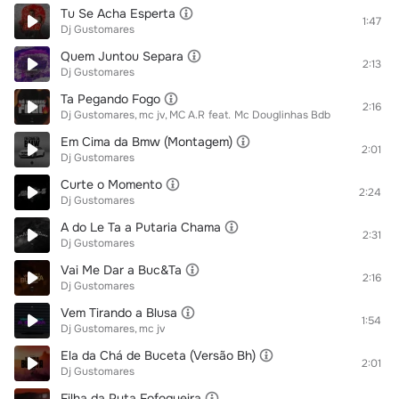
Tu Se Acha Esperta
1:47
Dj Gustomares
Quem Juntou Separa
2:13
Dj Gustomares
Ta Pegando Fogo
2:16
Dj Gustomares
mc jv
MC A.R
feat.
Mc Douglinhas Bdb
Em Cima da Bmw (Montagem)
2:01
Dj Gustomares
Curte o Momento
2:24
Dj Gustomares
A do Le Ta a Putaria Chama
2:31
Dj Gustomares
Vai Me Dar a Buc&Ta
2:16
Dj Gustomares
Vem Tirando a Blusa
1:54
Dj Gustomares
mc jv
Ela da Chá de Buceta (Versão Bh)
2:01
Dj Gustomares
Filha da Puta Fofoqueira