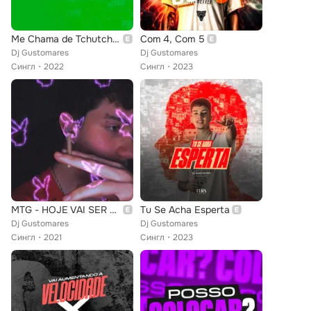
Me Chama de Tchutchuco
Com 4, Com 5
Dj Gustomares
Dj Gustomares
Сингл
2022
Сингл
2023
MTG - HOJE VAI SER PROBLEMINHA
Tu Se Acha Esperta
Dj Gustomares
Dj Gustomares
Сингл
2021
Сингл
2023