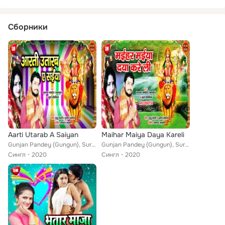
Сборники
Aarti Utarab A Saiyan
Maihar Maiya Daya Kareli
Gunjan Pandey (Gungun), Surya Chaurasiya
Gunjan Pandey (Gungun), Surya Chaurasiya
Сингл
2020
Сингл
2020