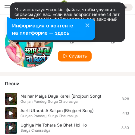
Войти
Мы используем cookie-файлы, чтобы улучшить
сервисы для вас. Если ваш возраст менее 13 лет,
настроить cookie-файлы должен ваш законный
представитель.
Больше информации
Информация о контенте
Исполнитель
Разрешить все
Настроить
на платформе — здесь
Surya Chaurasiya
Слушать
Песни
Maihar Maiya Daya Kareli (Bhojpuri Song)
3:28
Gunjan Pandey
Surya Chaurasiya
Aarti Utarab A Saiyan (Bhojpuri Song)
4:13
Gunjan Pandey
Surya Chaurasiya
Ughiya Me Tohara Se Bhet Hoi Ho
3:30
Surya Chaurasiya