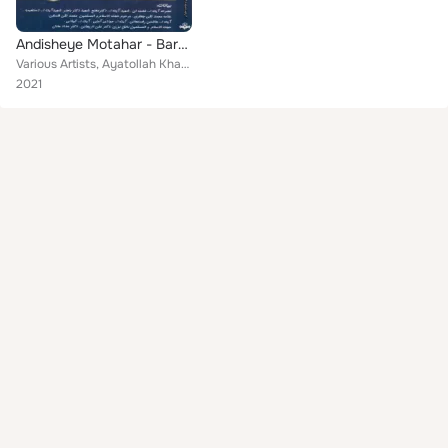
Andisheye Motahar - Baresie Ara Va Andishehaye Ostad Shahid Ayatollah Motahari
Various Artists, Ayatollah Khamenei, Shahid Mofatteh, Haddad Adel, Shahid Dastgheib, MohammadTaghi Jaafari, Doctor Larijani, Sha...
2021