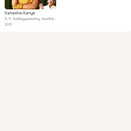
Kanasina Kanye
S. P. Siddayyaswamy, Kavithaala
2017