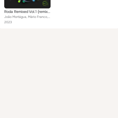
Roda Remixed Vol.1 (remixed by Magupi, Ganhabba, Menog & Urb)
João Mortágua, Mário Franco, Luís Figueiredo, Rita Maria
2023