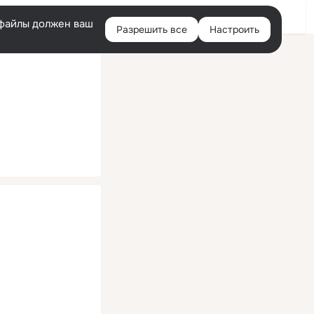
Помощь
Войти
й
e-файлы должен ваш
Разрешить все
Настроить
Правая
колонка