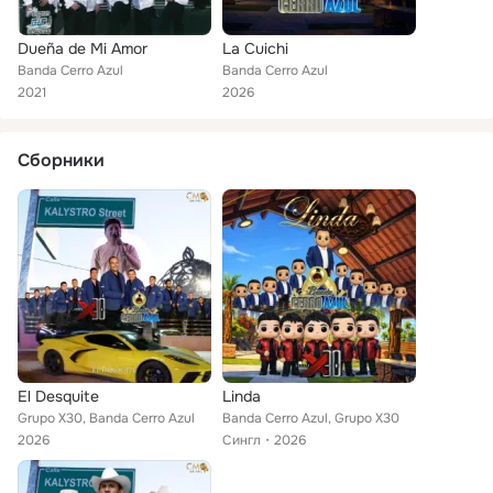
Dueña de Mi Amor
La Cuichi
Banda Cerro Azul
Banda Cerro Azul
2021
2026
Сборники
El Desquite
Linda
Grupo X30, Banda Cerro Azul
Banda Cerro Azul, Grupo X30
2026
Сингл
2026