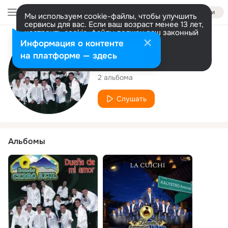
Войти
Мы используем cookie-файлы, чтобы улучшить
сервисы для вас. Если ваш возраст менее 13 лет,
настроить cookie-файлы должен ваш законный
представитель.
Больше информации
Исполнитель
Информация о контенте
Разрешить все
Настроить
на платформе — здесь
Banda Cerro Azul
2 альбома
Слушать
Альбомы