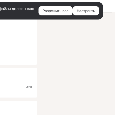
Помощь
Войти
й
e-файлы должен ваш
Разрешить все
Настроить
Правая
колонка
4:31