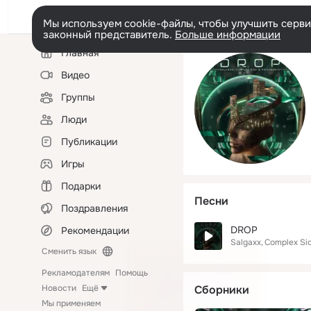
Мы используем cookie-файлы, чтобы улучшить сервис
законный представитель.
Больше информации
Левая
Главная
колонка
Видео
Группы
Люди
Публикации
Игры
Подарки
Песни
Поздравления
DROP
Рекомендации
Salgaxx
Complex Si
Сменить язык
Рекламодателям
Помощь
Новости
Ещё
Сборники
Мы применяем